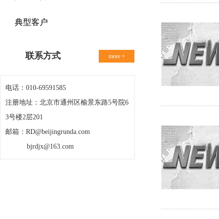
典型客户
联系方式
more +
电话：010-69591585
注册地址：北京市通州区榆景东路5号院6
3号楼2层201
邮箱：RD@beijingrunda.com
bjrdjx@163.com