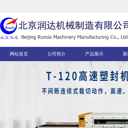
网站首页
公司简介
产品展示
新